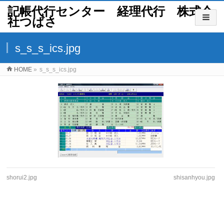
記帳代行センター 経理代行 株式会
社つばさ
s_s_s_ics.jpg
HOME
»
s_s_s_ics.jpg
shorui2.jpg
shisanhyou.jpg