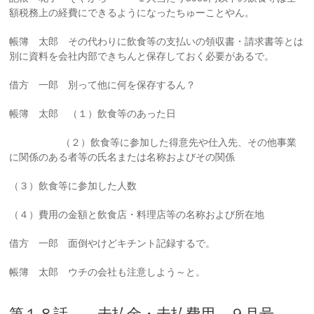
額税務上の経費にできるようになったちゅーことやん。
帳簿 太郎 その代わりに飲食等の支払いの領収書・請求書等とは
別に資料を会社内部できちんと保存しておく必要があるで。
借方 一郎 別って他に何を保存するん？
帳簿 太郎 （１）飲食等のあった日
（２）飲食等に参加した得意先や仕入先、その他事業
に関係のある者等の氏名または名称およびその関係
（３）飲食等に参加した人数
（４）費用の金額と飲食店・料理店等の名称および所在地
借方 一郎 面倒やけどキチント記録するで。
帳簿 太郎 ウチの会社も注意しよう～と。
第１８話 未払金・未払費用 ９月号