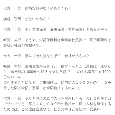
借方 一郎 結構な額やな！やめとくわ！
繰越 宗男 どないやねん！
借方 一郎 あと労働保険（雇用保険・労災保険）もあるんやろ。
帳簿 太郎 そうや。労災保険料は全額会社負担で、雇用保険料は
会社と社員の負担やで。
借方 一郎 ほんでそれはなんぼ位、会社が払うの？
帳簿 太郎 雇用保険から言うと、借方くんとこは業種は一般やか
ら、給与額の1000分の19.5 を乗じた額で、このうち事業主が1000
分の11.5を
負担することになる。労働保険は、給与額の１０００分の４．５を
乗じた額で全額、事業主が全額負担するねんで。
借方 一郎 ３０万円位の給与の人を雇用したら、会社負担が全部
でザックリと、毎月４０，０００円の負担か。良い人材を確保する
ためには、この位は当然やで。社員の幸せと会社の 発展を!