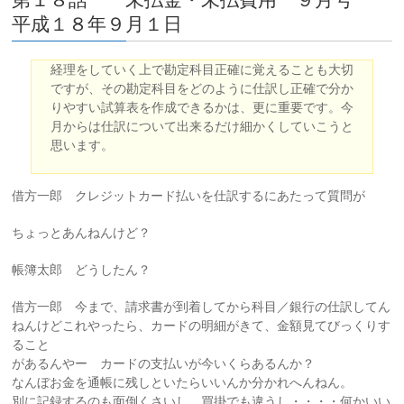
平成１８年９月１日
経理をしていく上で勘定科目正確に覚えることも大切
ですが、その勘定科目をどのように仕訳し正確で分か
りやすい試算表を作成できるかは、更に重要です。今
月からは仕訳について出来るだけ細かくしていこうと
思います。
借方一郎 クレジットカード払いを仕訳するにあたって質問が
ちょっとあんねんけど？
帳簿太郎 どうしたん？
借方一郎 今まで、請求書が到着してから科目／銀行の仕訳してん
ねんけどこれやったら、カードの明細がきて、金額見てびっくりす
ること
があるんやー カードの支払いが今いくらあるんか？
なんぼお金を通帳に残しといたらいいんか分かれへんねん。
別に記録するのも面倒くさいし、買掛でも違うし・・・・何かいい