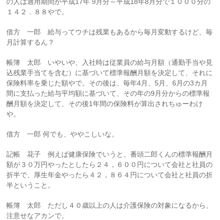
の人は適用期間が平成17年 9月分～平成18年8月分で１０００分の
１４２．８８やで。
借方 一郎 給与ってウチは残業もあるから毎月変動するけど、毎
月計算するん？
帳簿 太郎 いやいや、入社時は従業員の給与月額（通勤手当や見
込残業手当てを含む）に基づいて標準報酬月額を決定して、それに
保険料率を乗じた額やで。その後は、毎年4月、5月、6月の3カ月
間に支払った給与平均額に基づいて、その年の9月分からの標準報
酬月額を決定して、その後1年間の保険料が算出されちゅーわけ
や。
借方 一郎 何でも、ややこしいな。
記帳 花子 例えば健康保険でいうと、番頭二郎くんの標準報酬月
額が３０万円やったとしたら２４，６００円について会社と社員の
折半で、厚生年金やったら４２，８６４円について会社と社員の折
半ということ。
帳簿 太郎 ただし４０歳以上の人は介護保険の対象になるから、
注意せなアカンで。