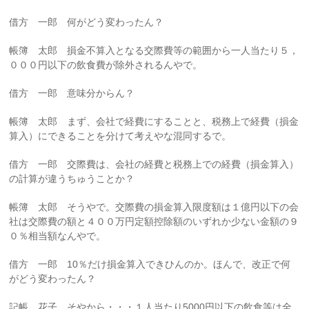
借方 一郎 何がどう変わったん？
帳簿 太郎 損金不算入となる交際費等の範囲から一人当たり５，
０００円以下の飲食費が除外されるんやで。
借方 一郎 意味分からん？
帳簿 太郎 まず、会社で経費にすることと、税務上で経費（損金
算入）にできることを分けて考えやな混同するで。
借方 一郎 交際費は、会社の経費と税務上での経費（損金算入）
の計算が違うちゅうことか？
帳簿 太郎 そうやで。交際費の損金算入限度額は１億円以下の会
社は交際費の額と４００万円定額控除額のいずれか少ない金額の９
０％相当額なんやで。
借方 一郎 10％だけ損金算入できひんのか。ほんで、改正で何
がどう変わったん？
記帳 花子 そやから・・・１人当たり5000円以下の飲食等は全