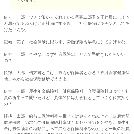
ています。
借方 一郎 ウチで働いてくれている番頭二郎君を正社員にしよう
と思ってるねんけど正社員にする以上、社会保険はキチンとしてあ
げたいんや。
記帳 花子 社会保険に限らず、労働保険も早急にしてあげやな。
借方 一郎 そやな、まず社会保険は、どこで手続きしたらいい
の？
帳簿 太郎 借方君とこは、政府が保険者となる「政府管掌健康保
険」やから社会保険務所でええよ。
借方 一郎 厚生年金保険料、健康保険料、介護保険料は会社と社
員の折半って聞いたけど、具体的に毎月会社としていくら位支払う
の？
帳簿 太郎 給与に保険料率を乗じて計算するねんけど「政府管掌
健康保険」の場合の健康保険料率は１０００分の８２やな。厚生年
金は被保険者の種類によって異なる保険料率やねんけど一般の社員