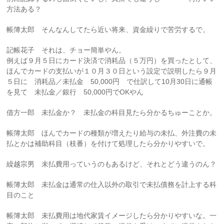
方法ある？
帳簿太郎 そんなんしてたら近い将来、資金繰りで苦労するで。
記帳花子 それは、チョー簡単やん。
例えば９月５日にカード決済で消耗品（５万円）を買ったとして、
ほんでカードの支払いが１０月３０日という設定で説明したら９月
５日に 消耗品／未払金 50,000円 で仕訳して10月30日に通帳
を見て 未払金／銀行 50,000円でOKやん
借方一郎 未払金か？ 未払金の科目見たら分かるちゅーことか。
帳簿太郎 ほんでカードの種類が増えたり給与の未払、外注費の未
払とかは補助科目（枝番）を付けて処理したら分かりやすいで。
繰越宗男 未払費用っていうのもあるけど、それとどう違うのん？
帳簿太郎 未払金は通常の仕入以外の取引で未払債務を計上する科
目のこと
帳簿太郎 未払費用は地代家賃イメージしたら分かりやすいな。一