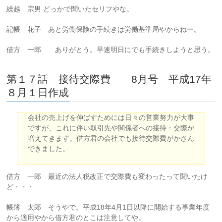
繰越 宗男 どっかで聞いたセリフやな。
記帳 花子 あと労働保険の手続きは労働基準局やからねー。
借方 一郎 ありがとう。早速明日にでも手続きしようと思う。
第１７話 接待交際費 8月号 平成17年
８月１日作成
会社の売上げを伸ばすためには日々の営業努力が大事
ですが、これに伴い取引先や関係者への接待・交際が
増えてきます。借方君の会社でも接待交際費がかさん
できました。
借方 一郎 最近の法人税改正で交際費も変わったって聞いたけ
ど・・・
帳簿 太郎 そうやで。平成18年4月1日以降に開始する事業年度
から適用やから借方君のとこは注意してや。