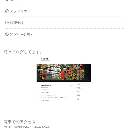
アフィリエイト
税理士様
ﾌﾟﾗｲﾊﾞｼｰﾎﾟﾘｼｰ
時々ブログしてます。
電車でのアクセス
京阪-樟葉駅から徒歩10分