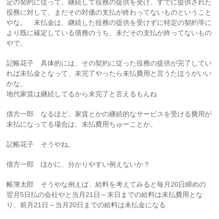
定の契約に従って、継続して役務の提供を受け、すでに提供された
役務に対して、まだその対価の支払が終わってないものということ
やな。 未払金は、継続した役務の提供を受けずに特定の契約等に
より既に確定している債務のうち、未だその支払が終ってないもの
やで。
記帳花子 具体的には、その契約に従った役務の提供が完了してい
れば未払金となって、未完了やったら未払費用と言うたほうがいい
かな。
地代家賃は継続してるから未完了と言えるもんね
借方一郎 なるほど。家賃とかの継続的なサービスを受ける費用が
未払になってる場合は、未払費用ちゅーことか。
記帳花子 そうやね。
借方一郎 ほかに、分かりやすい例えないか？
帳簿太郎 そうやな例えば、給料を考えてみると毎月20日締めの
翌月5日払の会社やと当月21日～末日までの給料は未払費用とな
り、前月21日～当月20日までの給料は未払金になる